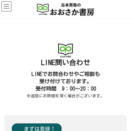
コ
ナ
ン
ビ
テ
ゲ
ン
ー
ツ
シ
へ
ョ
ス
ン
キ
に
ッ
移
プ
動
LINE問い合わせ
LINEでお問合わせやご相談も
受け付けております。
受付時間 9：00～20：00
※返信にお時間を頂く場合がございます。
まずは登録！