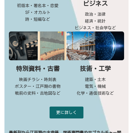
ビジネス
初版本・署名本・恋愛
SF・オカルト
政治・法律
詩・短編など
経済・統計
ビジネス・社会学など
特別資料・古書
技術・工学
映画チラシ・時刻表
建築・土木
ポスター・江戸期の書物
電気・機械
戦前の史料・古地図など
化学・通信技術など
更に詳しく
最新刊から江戸期の古典籍、学術専門書やサブカルチャー関