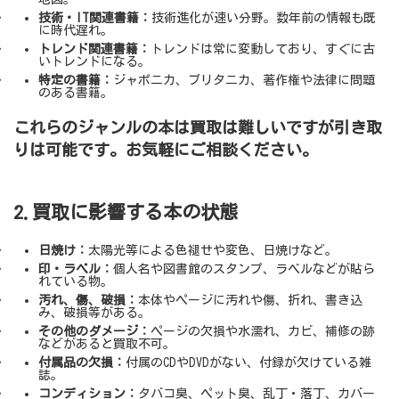
技術・IT関連書籍：
技術進化が速い分野。数年前の情報も既
に時代遅れ。
トレンド関連書籍：
トレンドは常に変動しており、すぐに古
いトレンドになる。
特定の書籍：
ジャポニカ、ブリタニカ、著作権や法律に問題
のある書籍。
これらのジャンルの本は買取は難しいですが引き取
りは可能です。お気軽にご相談ください。
2.買取に影響する本の状態
日焼け：
太陽光等による色褪せや変色、日焼けなど。
印・ラベル：
個人名や図書館のスタンプ、ラベルなどが貼ら
れている物。
汚れ、傷、破損：
本体やページに汚れや傷、折れ、書き込
み、破損等がある。
その他のダメージ：
ページの欠損や水濡れ、カビ、補修の跡
などがあると買取不可。
付属品の欠損：
付属のCDやDVDがない、付録が欠けている雑
誌。
コンディション：
タバコ臭、ペット臭、乱丁・落丁、カバー