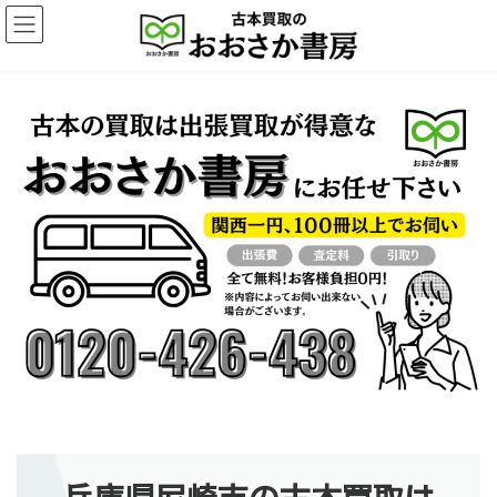
コ
ナ
ン
ビ
テ
ゲ
ン
ー
ツ
シ
へ
ョ
ス
ン
キ
に
ッ
移
プ
動