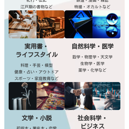
紀行・伝記
鉄道・漫画・雑誌
江戸期の書物など
特撮・オカルトなど
実用書・
自然科学・医学
ライフスタイル
数学・物理学・天文学
生物学・医学
料理・手芸・模型
薬学・化学など
健康・占い・アウトドア
スポーツ・家庭教育など
文学・小説
社会科学・
ビジネス
初版本・署名本・恋愛