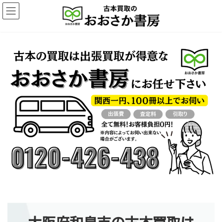
コ
ナ
ン
ビ
テ
ゲ
ン
ー
ツ
シ
へ
ョ
ス
ン
キ
に
ッ
移
プ
動