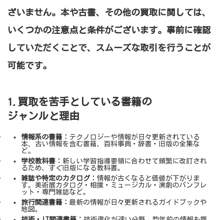
ざいません。本や古書、その他の買取に関しては、
いくつかの注意点と条件がございます。事前に確認
していただくことで、スムーズな取引を行うことが
可能です。
1.買取を苦手としている書籍の
ジャンルと理由
情報系の書籍：
テクノロジーや情報が日々更新されている
本、古い情報を含む書籍、百科事典・辞書・旧版の全集な
ど。
学校教科書：
新しい学習指導要領に合わせて頻繁に改訂され
るため、すぐ旧版になる教科書。
雑誌や特定のカタログ：
情報が古くなると価値が下がりま
す。美術展カタログ・相撲・ミュージカル・演劇のパンフレ
ット・専門雑誌など。
旅行関連書籍：
最新の情報が日々更新されるガイドブックや
地図。
技術・IT関連書籍：
技術進化が速い分野。数年前の情報も既