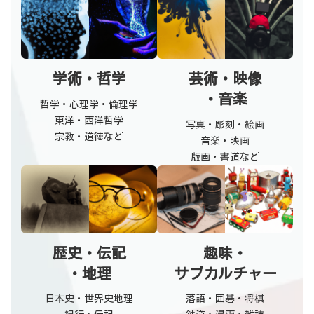
学術・哲学
芸術・映像
・音楽
哲学・心理学・倫理学
東洋・西洋哲学
写真・彫刻・絵画
宗教・道徳など
音楽・映画
版画・書道など
歴史・伝記
趣味・
・地理
サブカルチャー
日本史・世界史地理
落語・囲碁・将棋