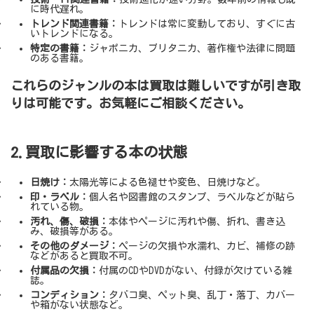
に時代遅れ。
トレンド関連書籍：
トレンドは常に変動しており、すぐに古
いトレンドになる。
特定の書籍：
ジャポニカ、ブリタニカ、著作権や法律に問題
のある書籍。
これらのジャンルの本は買取は難しいですが引き取
りは可能です。お気軽にご相談ください。
2.買取に影響する本の状態
日焼け：
太陽光等による色褪せや変色、日焼けなど。
印・ラベル：
個人名や図書館のスタンプ、ラベルなどが貼ら
れている物。
汚れ、傷、破損：
本体やページに汚れや傷、折れ、書き込
み、破損等がある。
その他のダメージ：
ページの欠損や水濡れ、カビ、補修の跡
などがあると買取不可。
付属品の欠損：
付属のCDやDVDがない、付録が欠けている雑
誌。
コンディション：
タバコ臭、ペット臭、乱丁・落丁、カバー
や箱がない状態など。