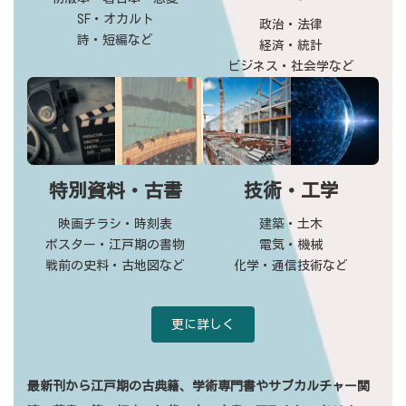
SF・オカルト
政治・法律
詩・短編など
経済・統計
ビジネス・社会学など
特別資料・古書
技術・工学
映画チラシ・時刻表
建築・土木
ポスター・江戸期の書物
電気・機械
戦前の史料・古地図など
化学・通信技術など
更に詳しく
最新刊から江戸期の古典籍、学術専門書やサブカルチャー関