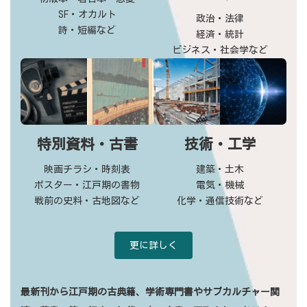
SF・オカルト
政治・法律
詩・短編など
経済・統計
ビジネス・社会学など
特別資料・古書
技術・工学
映画チラシ・時刻表
建築・土木
ポスター・江戸期の書物
電気・機械
戦前の史料・古地図など
化学・通信技術など
更に詳しく
最新刊から江戸期の古典籍、学術専門書やサブカルチャー関