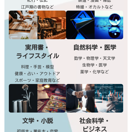
紀行・伝記
鉄道・漫画・雑誌
江戸期の書物など
特撮・オカルトなど
実用書・
自然科学・医学
ライフスタイル
数学・物理学・天文学
生物学・医学
料理・手芸・模型
薬学・化学など
健康・占い・アウトドア
スポーツ・家庭教育など
文学・小説
社会科学・
ビジネス
初版本・署名本・恋愛