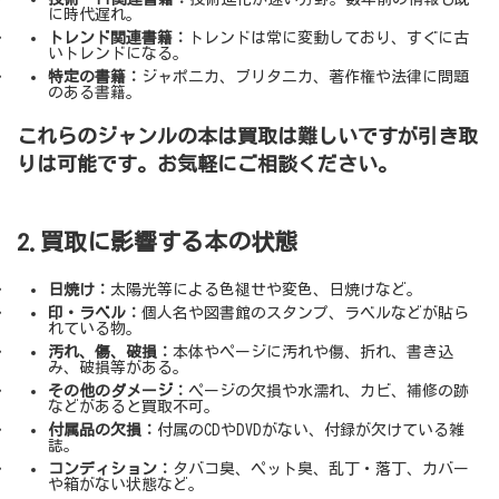
に時代遅れ。
トレンド関連書籍：
トレンドは常に変動しており、すぐに古
いトレンドになる。
特定の書籍：
ジャポニカ、ブリタニカ、著作権や法律に問題
のある書籍。
これらのジャンルの本は買取は難しいですが引き取
りは可能です。お気軽にご相談ください。
2.買取に影響する本の状態
日焼け：
太陽光等による色褪せや変色、日焼けなど。
印・ラベル：
個人名や図書館のスタンプ、ラベルなどが貼ら
れている物。
汚れ、傷、破損：
本体やページに汚れや傷、折れ、書き込
み、破損等がある。
その他のダメージ：
ページの欠損や水濡れ、カビ、補修の跡
などがあると買取不可。
付属品の欠損：
付属のCDやDVDがない、付録が欠けている雑
誌。
コンディション：
タバコ臭、ペット臭、乱丁・落丁、カバー
や箱がない状態など。