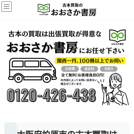
コ
ナ
ン
ビ
テ
ゲ
ン
ー
ツ
シ
へ
ョ
ス
ン
キ
に
ッ
移
プ
動