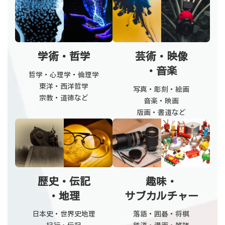
学術・哲学
芸術・映像
・音楽
哲学・心理学・倫理学
東洋・西洋哲学
写真・彫刻・絵画
宗教・道徳など
音楽・映画
版画・書道など
歴史・伝記
趣味・
・地理
サブカルチャー
日本史・世界史地理
落語・囲碁・将棋