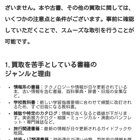
ざいません。本や古書、その他の買取に関しては、
いくつかの注意点と条件がございます。事前に確認
していただくことで、スムーズな取引を行うことが
可能です。
1.買取を苦手としている書籍の
ジャンルと理由
情報系の書籍：
テクノロジーや情報が日々更新されている
本、古い情報を含む書籍、百科事典・辞書・旧版の全集な
ど。
学校教科書：
新しい学習指導要領に合わせて頻繁に改訂され
るため、すぐ旧版になる教科書。
雑誌や特定のカタログ：
情報が古くなると価値が下がりま
す。美術展カタログ・相撲・ミュージカル・演劇のパンフレ
ット・専門雑誌など。
旅行関連書籍：
最新の情報が日々更新されるガイドブックや
地図。
技術・IT関連書籍：
技術進化が速い分野。数年前の情報も既